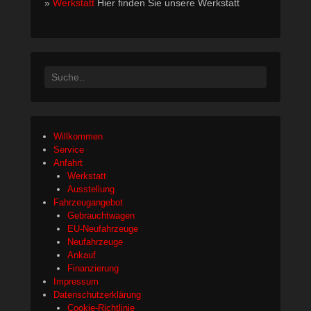
»
Werkstatt
Hier finden Sie unsere Werkstatt
n
1
3
.
O
Search
k
t
o
b
Willkommen
e
Service
r
Anfahrt
2
Werkstatt
0
Ausstellung
Fahrzeugangebot
1
Gebrauchtwagen
5
EU-Neufahrzeuge
b
Neufahrzeuge
y
Ankauf
b
Finanzierung
u
Impressum
Datenschutzerklärung
f
Cookie-Richtlinie