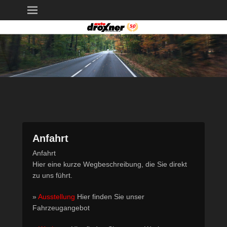
Auto – Droxner
50 Jahre mobile Leidenschaft
Werkstatt: +49 7578 9123 – Ausstellung: +49
Fahrzeugangebot
7571 621 52
Anfahrt
P
Anfahrt
o
Hier eine kurze Wegbeschreibung, die Sie direkt
s
zu uns führt.
t
»
Ausstellung
Hier finden Sie unser
e
Fahrzeugangebot
d
o