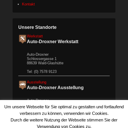
a
Kontakt
n
d
a
Unsere Standorte
Werkstatt
Auto-Droxner Werkstatt
Auto-Droxner
Schlossergasse 1
88639 Wald-Glashütte
Tel: (0) 7578 9123
Ausstellung
Auto-Droxner Ausstellung
Auto-Droxner
In der Au 3/1
Um unsere Webseite für Sie optimal zu gestalten und fortlaufend
72488 Sigmaringen
verbessern zu können, verwenden wir Cookies.
Tel: +49 (0) 7571 621 52
Durch die weitere Nutzung der Webseite stimmen Sie der
We are using cookies to give you the best experience on our
Verwendung von Cookies zu.