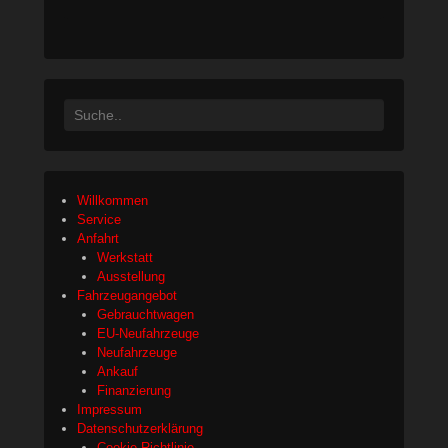
a
n
d
a
Search
Willkommen
Service
Anfahrt
Werkstatt
Ausstellung
Fahrzeugangebot
Gebrauchtwagen
EU-Neufahrzeuge
Neufahrzeuge
Ankauf
Finanzierung
Impressum
Datenschutzerklärung
Cookie-Richtlinie