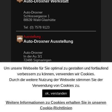
Auto-Droxner Werkstatt
Auto-Droxner
Schlossergasse 1
88639 Wald-Glashütte
Tel: (0) 7578 9123
Ausstellung
Auto-Droxner Ausstellung
Auto-Droxner
In der Au 3/1
72488 Sigmaringen
Tel: +49 (0) 7571 621 52
Um unsere Webseite für Sie optimal zu gestalten und fortlaufend
verbessern zu können, verwenden wir Cookies.
powered by
MapsMarker.com
Durch die weitere Nutzung der Webseite stimmen Sie der
We are using cookies to give you the best experience on our
Verwendung von Cookies zu.
website.
You can find out more about which cookies we are using or
ok, verstanden
switch them off in
settings
.
Weitere Informationen zu Cookies erhalten Sie in unseren
Zustimmen
Copyright © 2026
Auto – Droxner
. All Rights Reserved.
Cookie-Richtlinien