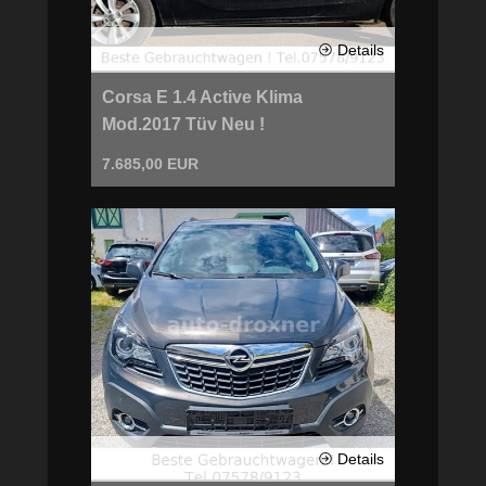
a
n
d
Details
a
Corsa E 1.4 Active Klima
Mod.2017 Tüv Neu !
7.685,00 EUR
Details